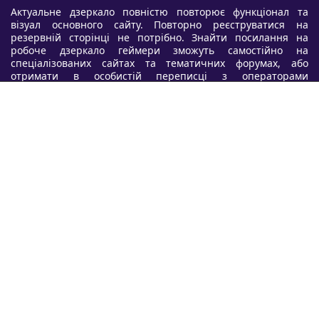
Актуальне дзеркало повністю повторює функціонал та
візуал основного сайту. Повторно реєструватися на
резервній сторінці не потрібно. Знайти посилання на
робоче дзеркало геймери зможуть самостійно на
спеціалізованих сайтах та тематичних форумах, або
отримати в особистій переписці з операторами
техпідтримки.
Відгуки реальних гравців
Про в Інтернеті зустрічаються переважно позитивні
відгуки. Більшість геймерів відзначають продуману
систему бонусів та цікаву програму лояльності з 9 рівнів.
До переваг відносять хорошу підбірку з понад 3 500 іграми,
можливість грати онлайн з телефону, швидку і просту
реєстрацію. Водночас деякі відвідувачі вказують у своїх
відгуках і на певні недоліки грального закладу: необхідність
відігрування бонусів за вейджером, довге виведення
виграшів (до п’яти робочих днів) та періодичне блокування
офіційного сайту.
Варто звертати увагу на ті відгуки, в яких міститься
детальна інформація та конкретні показники – розміри
виграшів, назви найприбутковіших автоматів, терміни