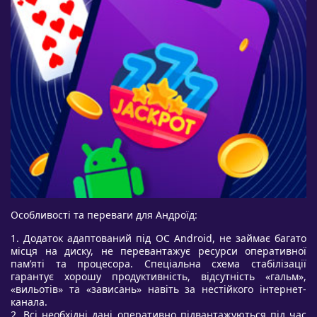
Особливості та переваги для Андроїд:
Додаток адаптований під ОС Android, не займає багато
місця на диску, не перевантажує ресурси оперативної
пам’яті та процесора. Спеціальна схема стабілізації
гарантує хорошу продуктивність, відсутність «гальм»,
«вильотів» та «зависань» навіть за нестійкого інтернет-
канала.
Всі необхідні дані оперативно підвантажуються під час