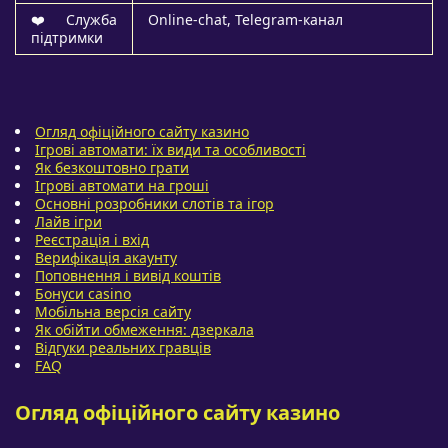
❤️ Служба
Online-chat, Telegram-канал
підтримки
Огляд офіційного сайту казино
Ігрові автомати: їх види та особливості
Як безкоштовно грати
Ігрові автомати на гроші
Основні розробники слотів та ігор
Лайв ігри
Реєстрація і вхід
Верифікація акаунту
Поповнення і вивід коштів
Бонуси casino
Мобільна версія сайту
Як обійти обмеження: дзеркала
Відгуки реальних гравців
FAQ
Огляд офіційного сайту казино