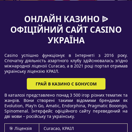
ОНЛАЙН КАЗИНО ᐉ
ОФІЦІЙНИЙ САЙТ CASINO
УКРАЇНА
Casino успішно функціонує в Інтернеті з 2016 року.
Спочатку діяльність азартного клубу здійснювалась згідно
міжнародної ліцензії Curacao, а в 2021 році портал отримав
українську ліцензію КРАІЛ.
ГРАЙ В КАЗИНО С БОНУСОМ
В каталозі представлено понад 3 500 ігор різних тематик та
жанрів. Вони створені такими відомими брендами як
Evolution, Play’n Go, Amatic, Endorphina, Pragmatic Booongo,
Spinomenal. Інтерфейс офіційного сайту переведений на
дві мови – російську та українську.
🎯 Ліцензія
Curacao, КРАІЛ