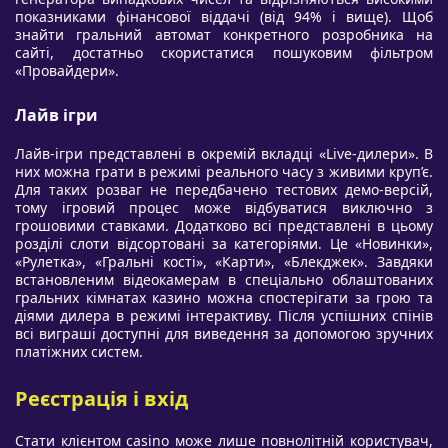
показниками фінансової віддачі (від 94% і вище). Щоб
знайти гральний автомат конкретного розробника на
сайті, достатньо скористатися пошуковим фільтром
«Провайдери».
Лайв ігри
Лайв-ігри представлені в окремій вкладці «Live-дилери». В
них можна грати в режимі реального часу з живими круп’є.
Для таких розваг не передбачено тестових демо-версій,
тому ігровий процес може відбуватися виключно з
грошовими ставками. Додатково всі представлені в цьому
розділі слоти відсортовані за категоріями. Це «Новинки»,
«Рулетка», «Гральні кості», «Карти», «Блекджек». Завдяки
встановленим відеокамерам в спеціально облаштованих
гральних кімнатах казино можна спостерігати за грою та
діями дилера в режимі інтерактиву. Після успішних спінів
всі виграші доступні для виведення за допомогою зручних
платіжних систем.
Реєстрація і вхід
Стати клієнтом casino може лише повнолітній користувач,