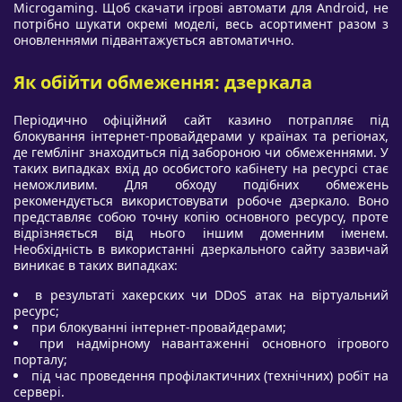
Microgaming. Щоб скачати ігрові автомати для Android, не
потрібно шукати окремі моделі, весь асортимент разом з
оновленнями підвантажується автоматично.
Як обійти обмеження: дзеркала
Періодично офіційний сайт казино потрапляє під
блокування інтернет-провайдерами у країнах та регіонах,
де гемблінг знаходиться під забороною чи обмеженнями. У
таких випадках вхід до особистого кабінету на ресурсі стає
неможливим. Для обходу подібних обмежень
рекомендується використовувати робоче дзеркало. Воно
представляє собою точну копію основного ресурсу, проте
відрізняється від нього іншим доменним іменем.
Необхідність в використанні дзеркального сайту зазвичай
виникає в таких випадках:
в результаті хакерских чи DDoS атак на віртуальний
ресурс;
при блокуванні інтернет-провайдерами;
при надмірному навантаженні основного ігрового
порталу;
під час проведення профілактичних (технічних) робіт на
сервері.