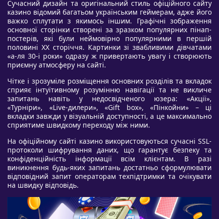
Сучасний дизайн та оригінальний стиль офіційного сайту
казино відомий багатьом українським геймерам, адже його
важко сплутати з якимось іншим. Графічні зображення
основної сторінки створені за зразком популярних пінап-
постерів, які були неймовірно популярними в першій
половині XX сторіччя. Картинки зі звабливими дівчатами
«а-ля 30-і роки» одразу ж привертають увагу і створюють
приємну атмосферу на сайті.
Чітке і зрозуміле розміщення основних розділів та вкладок
сприяє інтуїтивному розумінню навігації та не викличе
запитань навіть у недосвідченого юзера: «Акції»,
«Турніри», «Live-дилери», «Gift box», «Пінкойни» – ці
вкладки завжди у візуальній доступності, а це максимально
сприятиме швидкому переходу між ними.
На офіційному сайті казино використовуються сучасні SSL-
протоколи шифрування даних, що гарантує безпеку та
конфіденційність інформації всім клієнтам. В разі
виникнення будь-яких запитань достатньо сформулювати
відповідний запит операторам техпідтримки та очікувати
на швидку відповідь.